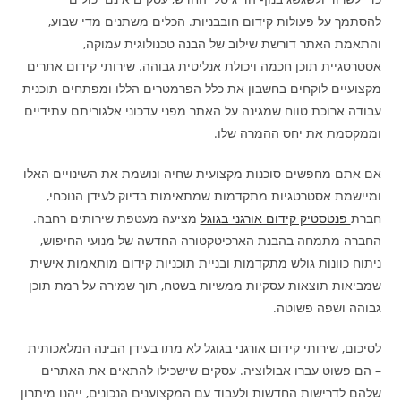
להסתמך על פעולות קידום חובבניות. הכלים משתנים מדי שבוע,
והתאמת האתר דורשת שילוב של הבנה טכנולוגית עמוקה,
אסטרטגיית תוכן חכמה ויכולת אנליטית גבוהה. שירותי קידום אתרים
מקצועיים לוקחים בחשבון את כלל הפרמטרים הללו ומפתחים תוכנית
עבודה ארוכת טווח שמגינה על האתר מפני עדכוני אלגוריתם עתידיים
וממקסמת את יחס ההמרה שלו.
אם אתם מחפשים סוכנות מקצועית שחיה ונושמת את השינויים האלו
ומיישמת אסטרטגיות מתקדמות שמתאימות בדיוק לעידן הנוכחי,
חברת
פנטסטיק קידום אורגני בגוגל
מציעה מעטפת שירותים רחבה.
החברה מתמחה בהבנת הארכיטקטורה החדשה של מנועי החיפוש,
ניתוח כוונות גולש מתקדמות ובניית תוכניות קידום מותאמות אישית
שמביאות תוצאות עסקיות ממשיות בשטח, תוך שמירה על רמת תוכן
גבוהה ושפה פשוטה.
לסיכום, שירותי קידום אורגני בגוגל לא מתו בעידן הבינה המלאכותית
– הם פשוט עברו אבולוציה. עסקים שישכילו להתאים את האתרים
שלהם לדרישות החדשות ולעבוד עם המקצוענים הנכונים, ייהנו מיתרון