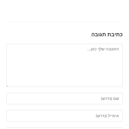
כתיבת תגובה
להגיב
הזן
את
השם
הזן
שלך
את
או
כתובת