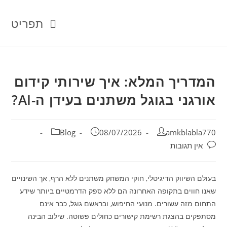
Ski
t
תפריט
conten
המדריך המלא: איך שירותי קידום
אורגני בגוגל משתנים בעידן ה-AI?
מחבר:
פורסם:
קטגוריה:
Blog
08/07/2026
amkblabla770
תגובות:
אין תגובות
בעולם השיווק הדיגיטלי, חוקי המשחק משתנים ללא הרף, אך השינויים
שאנו חווים בתקופה האחרונה הם ללא ספק הדרמטיים ביותר שידע
התחום מזה עשורים. מנועי החיפוש, ובראשם גוגל, כבר אינם
מסתפקים בהצגת רשימת קישורים כחולים פשוטה. שילוב הבינה