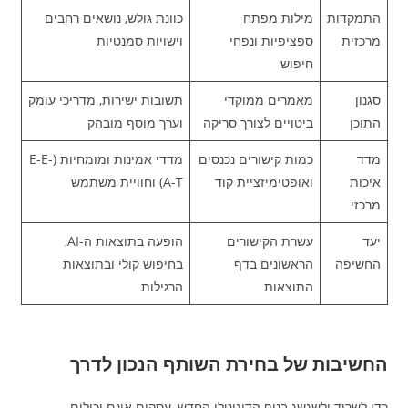
התמקדות
מילות מפתח
כוונת גולש, נושאים רחבים
מרכזית
ספציפיות ונפחי
וישויות סמנטיות
חיפוש
סגנון
מאמרים ממוקדי
תשובות ישירות, מדריכי עומק
התוכן
ביטויים לצורך סריקה
וערך מוסף מובהק
מדד
כמות קישורים נכנסים
מדדי אמינות ומומחיות (E-E-
איכות
ואופטימיזציית קוד
A-T) וחוויית משתמש
מרכזי
יעד
עשרת הקישורים
הופעה בתוצאות ה-AI,
החשיפה
הראשונים בדף
בחיפוש קולי ובתוצאות
התוצאות
הרגילות
החשיבות של בחירת השותף הנכון לדרך
כדי לשרוד ולשגשג בנוף הדיגיטלי החדש, עסקים אינם יכולים