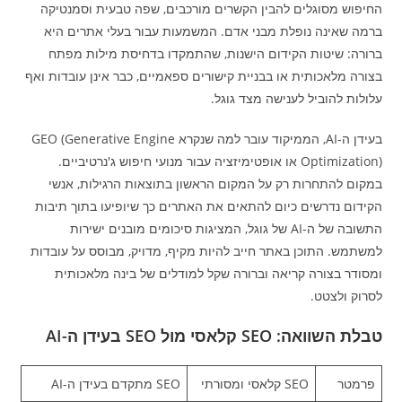
החיפוש מסוגלים להבין הקשרים מורכבים, שפה טבעית וסמנטיקה
ברמה שאינה נופלת מבני אדם. המשמעות עבור בעלי אתרים היא
ברורה: שיטות הקידום הישנות, שהתמקדו בדחיסת מילות מפתח
בצורה מלאכותית או בבניית קישורים ספאמיים, כבר אינן עובדות ואף
עלולות להוביל לענישה מצד גוגל.
בעידן ה-AI, הממיקוד עובר למה שנקרא GEO (Generative Engine
Optimization) או אופטימיזציה עבור מנועי חיפוש ג'נרטיביים.
במקום להתחרות רק על המקום הראשון בתוצאות הרגילות, אנשי
הקידום נדרשים כיום להתאים את האתרים כך שיופיעו בתוך תיבות
התשובה של ה-AI של גוגל, המציגות סיכומים מובנים ישירות
למשתמש. התוכן באתר חייב להיות מקיף, מדויק, מבוסס על עובדות
ומסודר בצורה קריאה וברורה שקל למודלים של בינה מלאכותית
לסרוק ולצטט.
טבלת השוואה: SEO קלאסי מול SEO בעידן ה-AI
פרמטר
SEO קלאסי ומסורתי
SEO מתקדם בעידן ה-AI