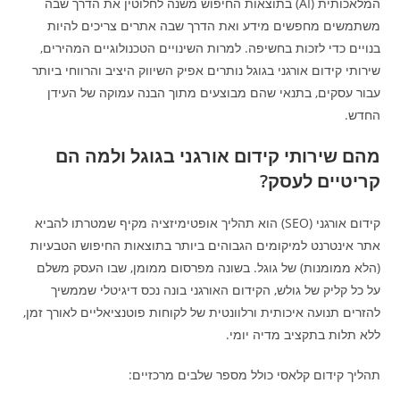
המלאכותית (AI) בתוצאות החיפוש משנה לחלוטין את הדרך שבה
משתמשים מחפשים מידע ואת הדרך שבה אתרים צריכים להיות
בנויים כדי לזכות בחשיפה. למרות השינויים הטכנולוגיים המהירים,
שירותי קידום אורגני בגוגל נותרים אפיק השיווק היציב והרווחי ביותר
עבור עסקים, בתנאי שהם מבוצעים מתוך הבנה עמוקה של העידן
החדש.
מהם שירותי קידום אורגני בגוגל ולמה הם
קריטיים לעסק?
קידום אורגני (SEO) הוא תהליך אופטימיזציה מקיף שמטרתו להביא
אתר אינטרנט למיקומים הגבוהים ביותר בתוצאות החיפוש הטבעיות
(הלא ממומנות) של גוגל. בשונה מפרסום ממומן, שבו העסק משלם
על כל קליק של גולש, הקידום האורגני בונה נכס דיגיטלי שממשיך
להזרים תנועה איכותית ורלוונטית של לקוחות פוטנציאליים לאורך זמן,
ללא תלות בתקציב מדיה יומי.
תהליך קידום קלאסי כולל מספר שלבים מרכזיים: