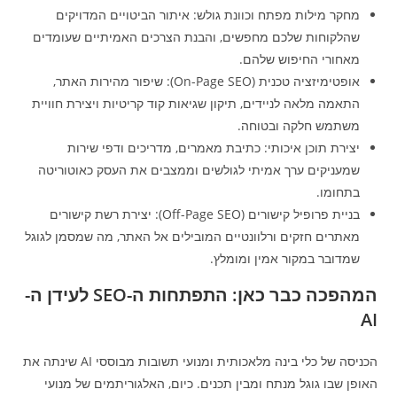
מחקר מילות מפתח וכוונת גולש: איתור הביטויים המדויקים
שהלקוחות שלכם מחפשים, והבנת הצרכים האמיתיים שעומדים
מאחורי החיפוש שלהם.
אופטימיזציה טכנית (On-Page SEO): שיפור מהירות האתר,
התאמה מלאה לניידים, תיקון שגיאות קוד קריטיות ויצירת חוויית
משתמש חלקה ובטוחה.
יצירת תוכן איכותי: כתיבת מאמרים, מדריכים ודפי שירות
שמעניקים ערך אמיתי לגולשים וממצבים את העסק כאוטוריטה
בתחומו.
בניית פרופיל קישורים (Off-Page SEO): יצירת רשת קישורים
מאתרים חזקים ורלוונטיים המובילים אל האתר, מה שמסמן לגוגל
שמדובר במקור אמין ומומלץ.
המהפכה כבר כאן: התפתחות ה-SEO לעידן ה-
AI
הכניסה של כלי בינה מלאכותית ומנועי תשובות מבוססי AI שינתה את
האופן שבו גוגל מנתח ומבין תכנים. כיום, האלגוריתמים של מנועי