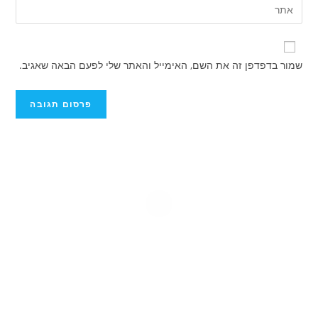
הזן
שם
דואר
את
משתמש
האלקטרוני
כתובת
כדי
שלך
אתר
להגיב
שמור בדפדפן זה את השם, האימייל והאתר שלי לפעם הבאה שאגיב.
כדי
האינטרנט
להגיב
שלך
(אופציונלי)